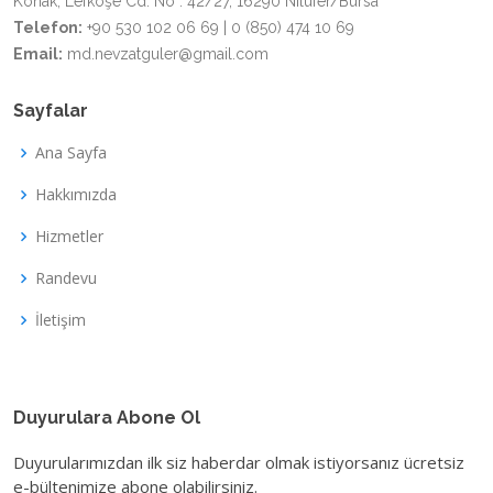
Konak, Lefkoşe Cd. No : 42/27, 16290 Nilüfer/Bursa
Telefon:
+90 530 102 06 69 | 0 (850) 474 10 69
Email:
md.nevzatguler@gmail.com
Sayfalar
Ana Sayfa
Hakkımızda
Hizmetler
Randevu
İletişim
Duyurulara Abone Ol
Duyurularımızdan ilk siz haberdar olmak istiyorsanız ücretsiz
e-bültenimize abone olabilirsiniz.