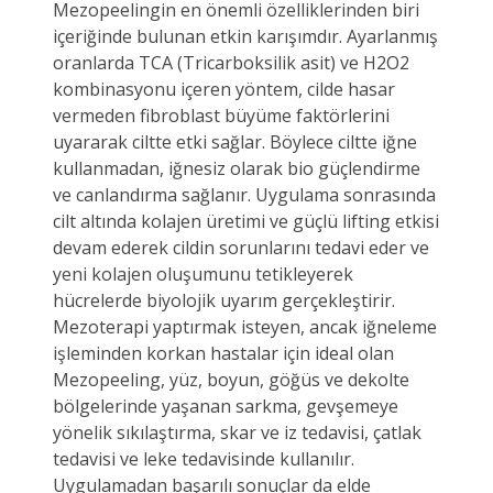
Mezopeelingin en önemli özelliklerinden biri
içeriğinde bulunan etkin karışımdır. Ayarlanmış
oranlarda TCA (Tricarboksilik asit) ve H2O2
kombinasyonu içeren yöntem, cilde hasar
vermeden fibroblast büyüme faktörlerini
uyararak ciltte etki sağlar. Böylece ciltte iğne
kullanmadan, iğnesiz olarak bio güçlendirme
ve canlandırma sağlanır. Uygulama sonrasında
cilt altında kolajen üretimi ve güçlü lifting etkisi
devam ederek cildin sorunlarını tedavi eder ve
yeni kolajen oluşumunu tetikleyerek
hücrelerde biyolojik uyarım gerçekleştirir.
Mezoterapi yaptırmak isteyen, ancak iğneleme
işleminden korkan hastalar için ideal olan
Mezopeeling, yüz, boyun, göğüs ve dekolte
bölgelerinde yaşanan sarkma, gevşemeye
yönelik sıkılaştırma, skar ve iz tedavisi, çatlak
tedavisi ve leke tedavisinde kullanılır.
Uygulamadan başarılı sonuçlar da elde